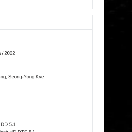
a / 2002
eong, Seong-Yong Kye
 DD 5.1