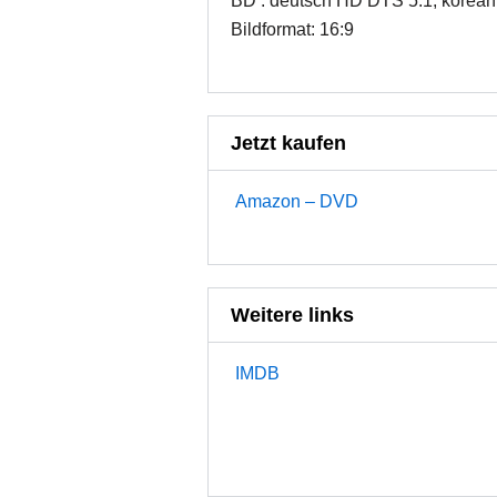
BD : deutsch HD DTS 5.1; korea
Bildformat: 16:9
Jetzt kaufen
Amazon – DVD
Weitere links
IMDB