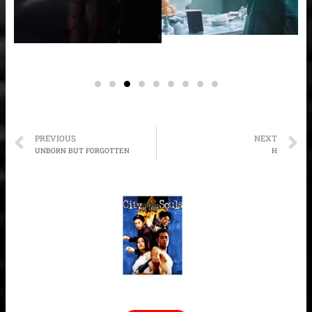
Prev
N
PREVIOUS
NEXT
UNBORN BUT FORGOTTEN
H