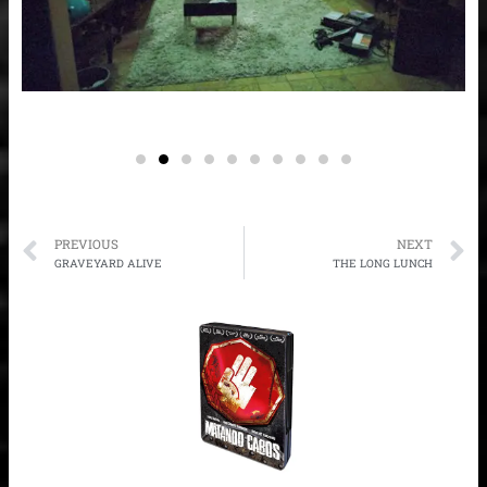
Prev
N
PREVIOUS
NEXT
GRAVEYARD ALIVE
THE LONG LUNCH