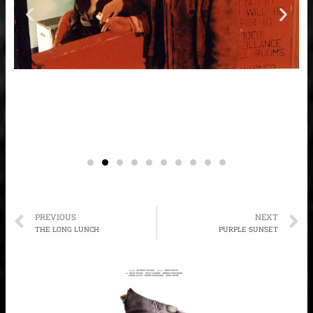
Prev
N
PREVIOUS
NEXT
THE LONG LUNCH
PURPLE SUNSET