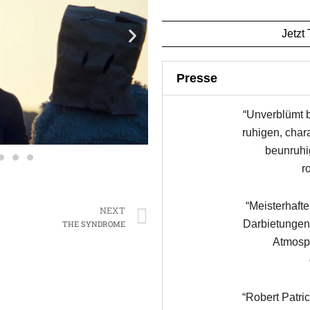
Jetzt
Presse
“Unverblümt b
ruhigen, char
beunruhi
r
Next
“Meisterhaft
NEXT
Darbietungen
THE SYNDROME
Atmosp
“Robert Patric