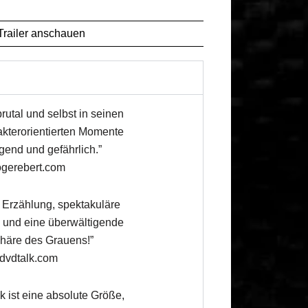
 Trailer anschauen
rutal und selbst in seinen
akterorientierten Momente
gend und gefährlich.”
ogerebert.com
e Erzählung, spektakuläre
 und eine überwältigende
häre des Grauens!”
dvdtalk.com
k ist eine absolute Größe,