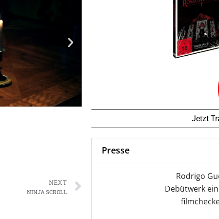
Jetzt T
Presse
Next
Rodrigo Gud
NEXT
Debütwerk ein
NINJA SCROLL
filmcheck