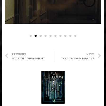
Prev
N
PREVIOUS
NEXT
TO CATCH A VIRGIN GHOST
THE GUYS FROM PARADISE