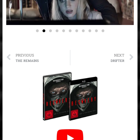
Prev
N
PREVIOUS
NEXT
THE REMAINS
DRIFTER