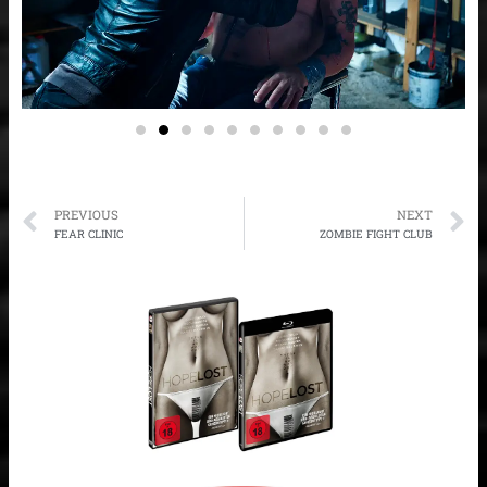
Prev
N
PREVIOUS
NEXT
FEAR CLINIC
ZOMBIE FIGHT CLUB