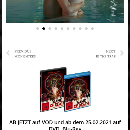
Prev
N
PREVIOUS
NEXT
MIDNIGHTERS
IN THE TRAP
AB JETZT auf VOD und ab dem 25.02.2021 auf
DVD, Blu-Ray