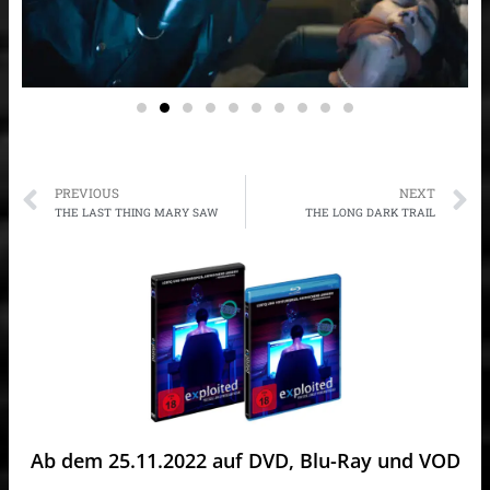
Prev
N
PREVIOUS
NEXT
THE LAST THING MARY SAW
THE LONG DARK TRAIL
Ab dem 25.11.2022 auf DVD, Blu-Ray und VOD