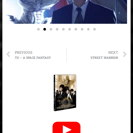
Prev
N
PREVIOUS
NEXT
TO – A SPACE FANTASY
STREET WARRIOR