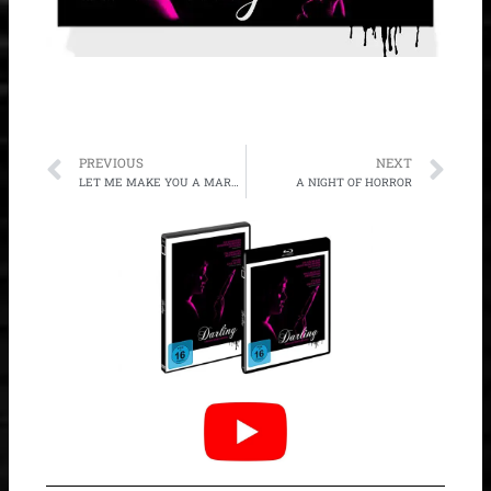
Prev
Ne
PREVIOUS
NEXT
LET ME MAKE YOU A MARTYR
A NIGHT OF HORROR