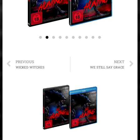
Prev
N
PREVIOUS
NEXT
WICKED WITCHES
WE STILL SAY GRACE