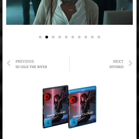
Prev
N
PREVIOUS
NEXT
SO COLD THE RIVER
DITCHED